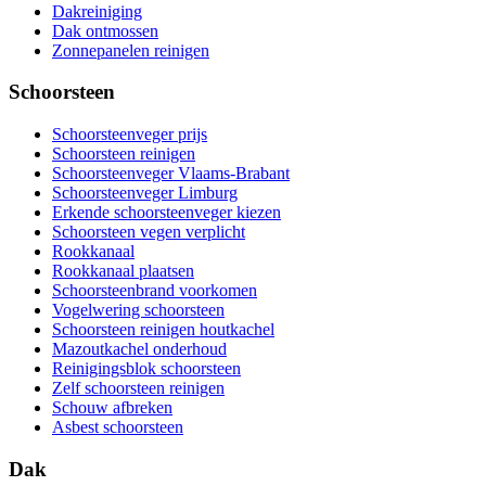
Dakreiniging
Dak ontmossen
Zonnepanelen reinigen
Schoorsteen
Schoorsteenveger prijs
Schoorsteen reinigen
Schoorsteenveger Vlaams-Brabant
Schoorsteenveger Limburg
Erkende schoorsteenveger kiezen
Schoorsteen vegen verplicht
Rookkanaal
Rookkanaal plaatsen
Schoorsteenbrand voorkomen
Vogelwering schoorsteen
Schoorsteen reinigen houtkachel
Mazoutkachel onderhoud
Reinigingsblok schoorsteen
Zelf schoorsteen reinigen
Schouw afbreken
Asbest schoorsteen
Dak