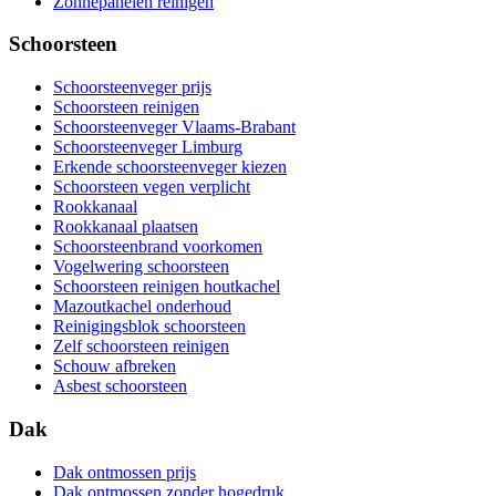
Zonnepanelen reinigen
Schoorsteen
Schoorsteenveger prijs
Schoorsteen reinigen
Schoorsteenveger Vlaams-Brabant
Schoorsteenveger Limburg
Erkende schoorsteenveger kiezen
Schoorsteen vegen verplicht
Rookkanaal
Rookkanaal plaatsen
Schoorsteenbrand voorkomen
Vogelwering schoorsteen
Schoorsteen reinigen houtkachel
Mazoutkachel onderhoud
Reinigingsblok schoorsteen
Zelf schoorsteen reinigen
Schouw afbreken
Asbest schoorsteen
Dak
Dak ontmossen prijs
Dak ontmossen zonder hogedruk