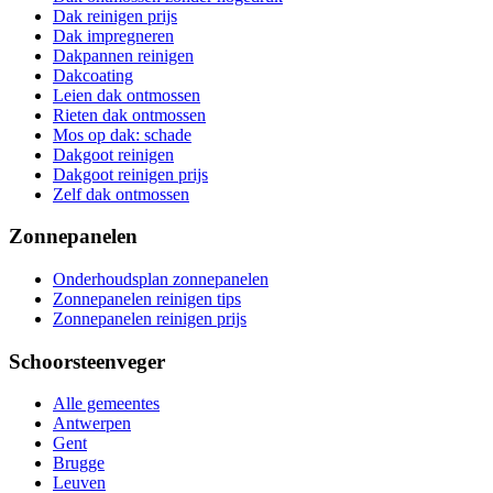
Dak reinigen prijs
Dak impregneren
Dakpannen reinigen
Dakcoating
Leien dak ontmossen
Rieten dak ontmossen
Mos op dak: schade
Dakgoot reinigen
Dakgoot reinigen prijs
Zelf dak ontmossen
Zonnepanelen
Onderhoudsplan zonnepanelen
Zonnepanelen reinigen tips
Zonnepanelen reinigen prijs
Schoorsteenveger
Alle gemeentes
Antwerpen
Gent
Brugge
Leuven