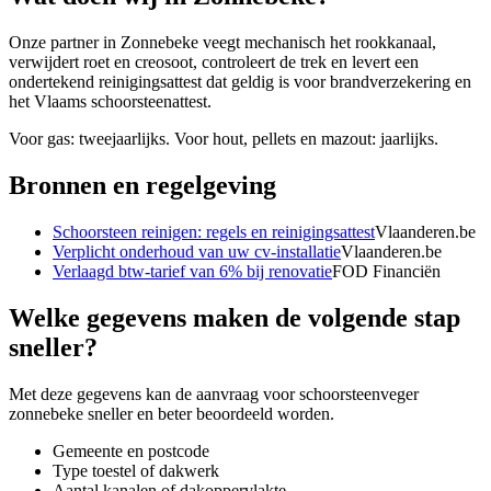
Onze partner in Zonnebeke veegt mechanisch het rookkanaal,
verwijdert roet en creosoot, controleert de trek en levert een
ondertekend reinigingsattest dat geldig is voor brandverzekering en
het Vlaams schoorsteenattest.
Voor gas: tweejaarlijks. Voor hout, pellets en mazout: jaarlijks.
Bronnen en regelgeving
Schoorsteen reinigen: regels en reinigingsattest
Vlaanderen.be
Verplicht onderhoud van uw cv-installatie
Vlaanderen.be
Verlaagd btw-tarief van 6% bij renovatie
FOD Financiën
Welke gegevens maken de volgende stap
sneller?
Met deze gegevens kan de aanvraag voor
schoorsteenveger
zonnebeke
sneller en beter beoordeeld worden.
Gemeente en postcode
Type toestel of dakwerk
Aantal kanalen of dakoppervlakte