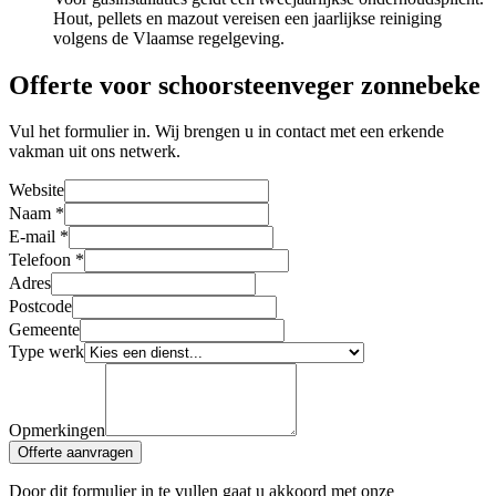
Hout, pellets en mazout vereisen een jaarlijkse reiniging
volgens de Vlaamse regelgeving.
Offerte voor schoorsteenveger zonnebeke
Vul het formulier in. Wij brengen u in contact met een erkende
vakman uit ons netwerk.
Website
Naam
*
E-mail
*
Telefoon
*
Adres
Postcode
Gemeente
Type werk
Opmerkingen
Offerte aanvragen
Door dit formulier in te vullen gaat u akkoord met onze