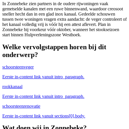
In Zonnebeke zien partners in de oudere rijwoningen vaak
gemetselde kanalen met een ruwe binnenwand, waardoor creosoot
sneller hecht dan in een glad inox kanaal. Gedeelde schouwen
tussen twee woningen vragen extra aandacht: de veger controleert of
het kanaal volledig vrij is vóór hij een attest aflevert. Plan in
Zonnebeke bij voorkeur vóór oktober, wanneer het stookseizoen
start binnen Hulpverleningszone Westhoek.
Welke vervolgstappen horen bij dit
onderwerp?
schoorsteenveger
Eerste in-content link vanuit intro_paragraph.
rookkanaal
Eerste in-content link vanuit intro_paragraph.
schoorsteenrenovatie
Eerste in-content link vanuit sections[0].body.
Wat doen wij in
Zonnebeke
?