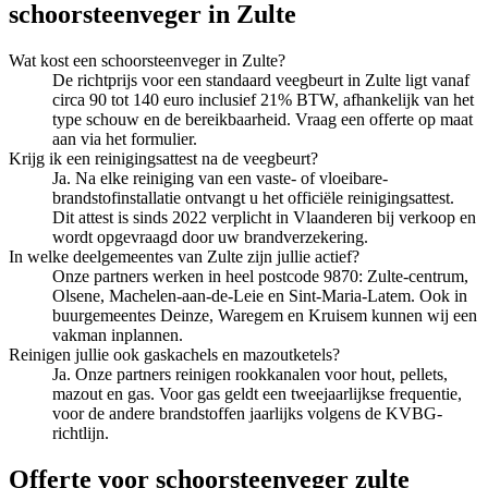
schoorsteenveger
in
Zulte
Wat kost een schoorsteenveger in Zulte?
De richtprijs voor een standaard veegbeurt in Zulte ligt vanaf
circa 90 tot 140 euro inclusief 21% BTW, afhankelijk van het
type schouw en de bereikbaarheid. Vraag een offerte op maat
aan via het formulier.
Krijg ik een reinigingsattest na de veegbeurt?
Ja. Na elke reiniging van een vaste- of vloeibare-
brandstofinstallatie ontvangt u het officiële reinigingsattest.
Dit attest is sinds 2022 verplicht in Vlaanderen bij verkoop en
wordt opgevraagd door uw brandverzekering.
In welke deelgemeentes van Zulte zijn jullie actief?
Onze partners werken in heel postcode 9870: Zulte-centrum,
Olsene, Machelen-aan-de-Leie en Sint-Maria-Latem. Ook in
buurgemeentes Deinze, Waregem en Kruisem kunnen wij een
vakman inplannen.
Reinigen jullie ook gaskachels en mazoutketels?
Ja. Onze partners reinigen rookkanalen voor hout, pellets,
mazout en gas. Voor gas geldt een tweejaarlijkse frequentie,
voor de andere brandstoffen jaarlijks volgens de KVBG-
richtlijn.
Offerte voor schoorsteenveger zulte