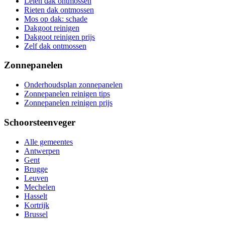
Leien dak ontmossen
Rieten dak ontmossen
Mos op dak: schade
Dakgoot reinigen
Dakgoot reinigen prijs
Zelf dak ontmossen
Zonnepanelen
Onderhoudsplan zonnepanelen
Zonnepanelen reinigen tips
Zonnepanelen reinigen prijs
Schoorsteenveger
Alle gemeentes
Antwerpen
Gent
Brugge
Leuven
Mechelen
Hasselt
Kortrijk
Brussel