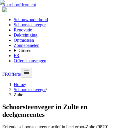
Naar hoofdcontent
Schouwonderhoud
Schoorsteenveger
Renovatie
Dakreiniging
Ontmossen
Zonnepanelen
Gidsen
FR
Offerte aanvragen
FR
Offerte
Home
/
Schoorsteenveger
/
Zulte
Schoorsteenveger in Zulte en
deelgemeentes
Erkende schoorsteenveger actief in heel groot-Zulte (9870).