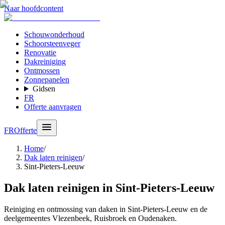
Naar hoofdcontent
Schouwonderhoud
Schoorsteenveger
Renovatie
Dakreiniging
Ontmossen
Zonnepanelen
Gidsen
FR
Offerte aanvragen
FR
Offerte
Home
/
Dak laten reinigen
/
Sint-Pieters-Leeuw
Dak laten reinigen in Sint-Pieters-Leeuw
Reiniging en ontmossing van daken in Sint-Pieters-Leeuw en de
deelgemeentes Vlezenbeek, Ruisbroek en Oudenaken.