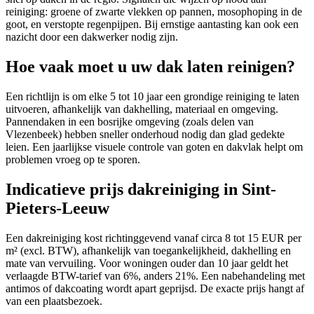
reiniging: groene of zwarte vlekken op pannen, mosophoping in de
goot, en verstopte regenpijpen. Bij ernstige aantasting kan ook een
nazicht door een dakwerker nodig zijn.
Hoe vaak moet u uw dak laten reinigen?
Een richtlijn is om elke 5 tot 10 jaar een grondige reiniging te laten
uitvoeren, afhankelijk van dakhelling, materiaal en omgeving.
Pannendaken in een bosrijke omgeving (zoals delen van
Vlezenbeek) hebben sneller onderhoud nodig dan glad gedekte
leien. Een jaarlijkse visuele controle van goten en dakvlak helpt om
problemen vroeg op te sporen.
Indicatieve prijs dakreiniging in Sint-
Pieters-Leeuw
Een dakreiniging kost richtinggevend vanaf circa 8 tot 15 EUR per
m² (excl. BTW), afhankelijk van toegankelijkheid, dakhelling en
mate van vervuiling. Voor woningen ouder dan 10 jaar geldt het
verlaagde BTW-tarief van 6%, anders 21%. Een nabehandeling met
antimos of dakcoating wordt apart geprijsd. De exacte prijs hangt af
van een plaatsbezoek.