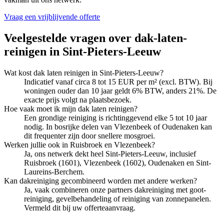
Vraag een vrijblijvende offerte
Veelgestelde vragen over
dak-laten-
reinigen
in
Sint-Pieters-Leeuw
Wat kost dak laten reinigen in Sint-Pieters-Leeuw?
Indicatief vanaf circa 8 tot 15 EUR per m² (excl. BTW). Bij
woningen ouder dan 10 jaar geldt 6% BTW, anders 21%. De
exacte prijs volgt na plaatsbezoek.
Hoe vaak moet ik mijn dak laten reinigen?
Een grondige reiniging is richtinggevend elke 5 tot 10 jaar
nodig. In bosrijke delen van Vlezenbeek of Oudenaken kan
dit frequenter zijn door snellere mosgroei.
Werken jullie ook in Ruisbroek en Vlezenbeek?
Ja, ons netwerk dekt heel Sint-Pieters-Leeuw, inclusief
Ruisbroek (1601), Vlezenbeek (1602), Oudenaken en Sint-
Laureins-Berchem.
Kan dakreiniging gecombineerd worden met andere werken?
Ja, vaak combineren onze partners dakreiniging met goot-
reiniging, gevelbehandeling of reiniging van zonnepanelen.
Vermeld dit bij uw offerteaanvraag.