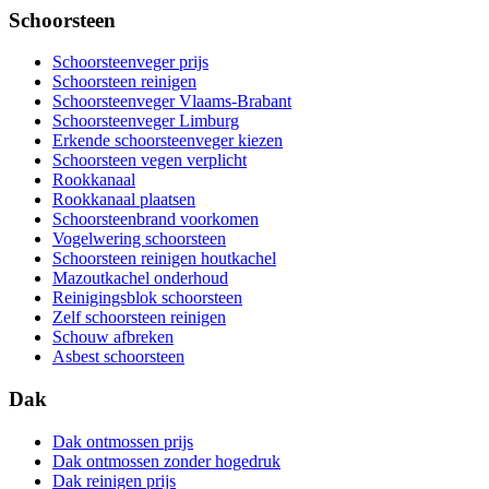
Schoorsteen
Schoorsteenveger prijs
Schoorsteen reinigen
Schoorsteenveger Vlaams-Brabant
Schoorsteenveger Limburg
Erkende schoorsteenveger kiezen
Schoorsteen vegen verplicht
Rookkanaal
Rookkanaal plaatsen
Schoorsteenbrand voorkomen
Vogelwering schoorsteen
Schoorsteen reinigen houtkachel
Mazoutkachel onderhoud
Reinigingsblok schoorsteen
Zelf schoorsteen reinigen
Schouw afbreken
Asbest schoorsteen
Dak
Dak ontmossen prijs
Dak ontmossen zonder hogedruk
Dak reinigen prijs