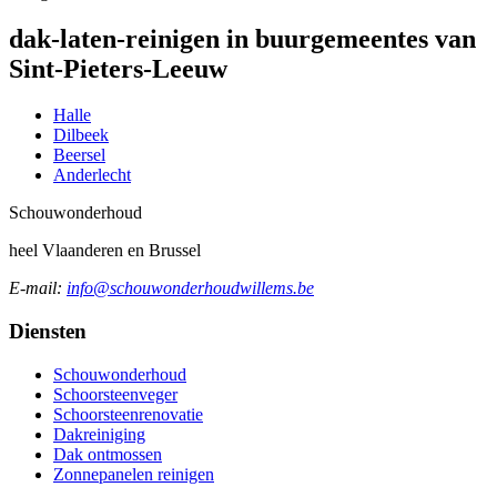
dak-laten-reinigen in buurgemeentes van
Sint-Pieters-Leeuw
Halle
Dilbeek
Beersel
Anderlecht
Schouw
onderhoud
heel Vlaanderen en Brussel
E-mail:
info@schouwonderhoudwillems.be
Diensten
Schouwonderhoud
Schoorsteenveger
Schoorsteenrenovatie
Dakreiniging
Dak ontmossen
Zonnepanelen reinigen