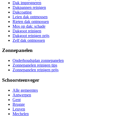
Dak impregneren
Dakpannen reinigen
Dakcoating
Leien dak ontmossen
Rieten dak ontmossen
Mos op dak: schade
Dakgoot reinigen
Dakgoot reinigen prijs
Zelf dak ontmossen
Zonnepanelen
Onderhoudsplan zonnepanelen
Zonnepanelen reinigen tips
Zonnepanelen reinigen prijs
Schoorsteenveger
Alle gemeentes
Antwerpen
Gent
Brugge
Leuven
Mechelen