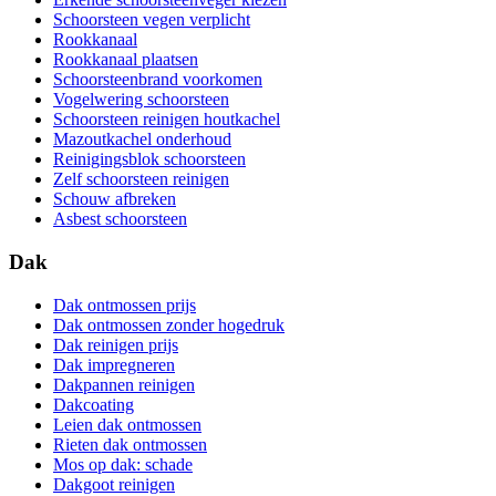
Schoorsteen vegen verplicht
Rookkanaal
Rookkanaal plaatsen
Schoorsteenbrand voorkomen
Vogelwering schoorsteen
Schoorsteen reinigen houtkachel
Mazoutkachel onderhoud
Reinigingsblok schoorsteen
Zelf schoorsteen reinigen
Schouw afbreken
Asbest schoorsteen
Dak
Dak ontmossen prijs
Dak ontmossen zonder hogedruk
Dak reinigen prijs
Dak impregneren
Dakpannen reinigen
Dakcoating
Leien dak ontmossen
Rieten dak ontmossen
Mos op dak: schade
Dakgoot reinigen