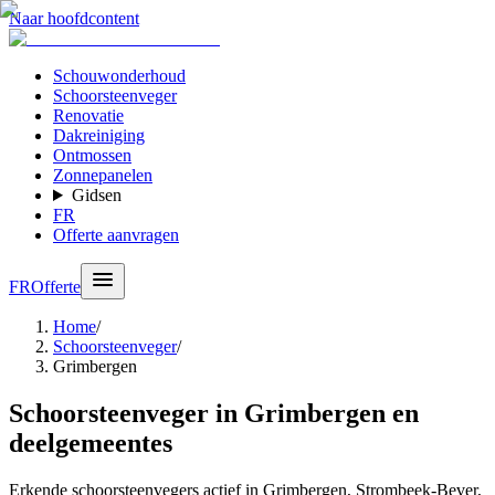
Naar hoofdcontent
Schouwonderhoud
Schoorsteenveger
Renovatie
Dakreiniging
Ontmossen
Zonnepanelen
Gidsen
FR
Offerte aanvragen
FR
Offerte
Home
/
Schoorsteenveger
/
Grimbergen
Schoorsteenveger in Grimbergen en
deelgemeentes
Erkende schoorsteenvegers actief in Grimbergen, Strombeek-Bever,