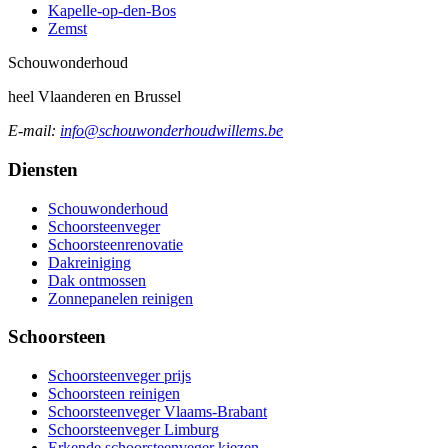
Kapelle-op-den-Bos
Zemst
Schouw
onderhoud
heel Vlaanderen en Brussel
E-mail:
info@schouwonderhoudwillems.be
Diensten
Schouwonderhoud
Schoorsteenveger
Schoorsteenrenovatie
Dakreiniging
Dak ontmossen
Zonnepanelen reinigen
Schoorsteen
Schoorsteenveger prijs
Schoorsteen reinigen
Schoorsteenveger Vlaams-Brabant
Schoorsteenveger Limburg
Erkende schoorsteenveger kiezen