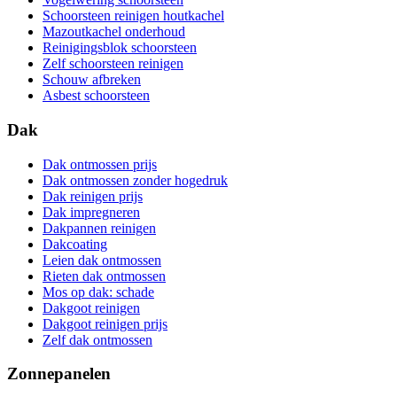
Schoorsteen reinigen houtkachel
Mazoutkachel onderhoud
Reinigingsblok schoorsteen
Zelf schoorsteen reinigen
Schouw afbreken
Asbest schoorsteen
Dak
Dak ontmossen prijs
Dak ontmossen zonder hogedruk
Dak reinigen prijs
Dak impregneren
Dakpannen reinigen
Dakcoating
Leien dak ontmossen
Rieten dak ontmossen
Mos op dak: schade
Dakgoot reinigen
Dakgoot reinigen prijs
Zelf dak ontmossen
Zonnepanelen