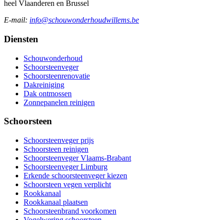
heel Vlaanderen en Brussel
E-mail:
info@schouwonderhoudwillems.be
Diensten
Schouwonderhoud
Schoorsteenveger
Schoorsteenrenovatie
Dakreiniging
Dak ontmossen
Zonnepanelen reinigen
Schoorsteen
Schoorsteenveger prijs
Schoorsteen reinigen
Schoorsteenveger Vlaams-Brabant
Schoorsteenveger Limburg
Erkende schoorsteenveger kiezen
Schoorsteen vegen verplicht
Rookkanaal
Rookkanaal plaatsen
Schoorsteenbrand voorkomen
Vogelwering schoorsteen