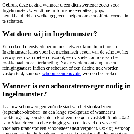
Gebruik deze pagina wanneer u een dienstverlener zoekt voor
Ingelmunster
. U vindt hier informatie over attest, prijs,
bereikbaarheid en welke gegevens helpen om een offerte correct in
te schatten.
Wat doen wij in Ingelmunster?
Een erkend dienstverlener uit ons netwerk komt bij u thuis in
Ingelmunster langs voor het mechanisch vegen van de schouw, het
verwijderen van roet en creosoot, een visuele controle van het
rookkanaal en een trekmeting. Na de werken ontvangt u een
reinigingsattest. Indien er scheuren of een slechte trek worden
vastgesteld, kan ook
schoorsteenrenovatie
worden besproken.
Wanneer is een schoorsteenveger nodig in
Ingelmunster?
Laat uw schouw vegen vóór de start van het stookseizoen
(september-oktober), na een lange stookpauze of wanneer u
rookterugslag, een slechte trek of een roetgeur vaststelt. Sinds 2022
is in Vlaanderen na elke reiniging van een toestel op vaste of
vloeibare brandstof een schoorsteenattest verplicht. Ook bij verkoop
van een woning in Ingelmunster vraagt de notaris dit document op.