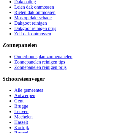
Dakcoating
Leien dak ontmossen
Rieten dak ontmossen
Mos op dak: schade
Dakgoot reinigen
Dakgoot reinigen prijs
Zelf dak ontmossen
Zonnepanelen
Onderhoudsplan zonnepanelen
Zonnepanelen reinigen tips
Zonnepanelen reinigen prijs
Schoorsteenveger
Alle gemeentes
Antwerpen
Gent
Brugge
Leuven
Mechelen
Hasselt
Kortrijk
Brussel