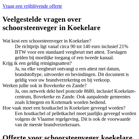
Vraag een vrijblijvende offerte
Veelgestelde vragen over
schoorsteenveger
in
Koekelare
Wat kost een schoorsteenveger in Koekelare?
De richtprijs ligt vanaf circa 90 tot 140 euro inclusief 21%
BTW voor een standaard veegbeurt met attest. Toeslagen
gelden bij moeilijke toegang of een tweede kanaal.
Krijg ik een geldig reinigingsattest?
Ja, na elke veegbeurt ontvangt u een attest met datum,
brandstoftype, uitvoerder en bevindingen. Dit document is
geldig voor uw brandverzekering en bij verkoop.
Werken jullie ook in Bovekerke en Zande?
Ja, ons netwerk dekt heel postcode 8680, inclusief Koekelare-
centrum, Bovekerke en Zande. Ook aanpalende gemeentes
zoals Ichtegem en Kortemark worden bediend.
Hoe vaak moet een houtkachel in Koekelare geveegd worden?
Een houtkachel of pelletkachel moet jaarlijks geveegd worden
volgens de Vlaamse regelgeving. Dit is ook de voorwaarde
van de meeste brandverzekeraars.
Offerte voor schoorsteenveger koekelare