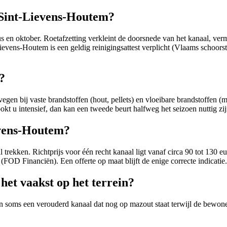
 Sint-Lievens-Houtem?
s en oktober. Roetafzetting verkleint de doorsnede van het kanaal, ver
ens-Houtem is een geldig reinigingsattest verplicht (Vlaams schoorstee
?
n bij vaste brandstoffen (hout, pellets) en vloeibare brandstoffen (ma
okt u intensief, dan kan een tweede beurt halfweg het seizoen nuttig zij
evens-Houtem?
al trekken. Richtprijs voor één recht kanaal ligt vanaf circa 90 tot 130 
OD Financiën). Een offerte op maat blijft de enige correcte indicatie.
het vaakst op het terrein?
n soms een verouderd kanaal dat nog op mazout staat terwijl de bewone