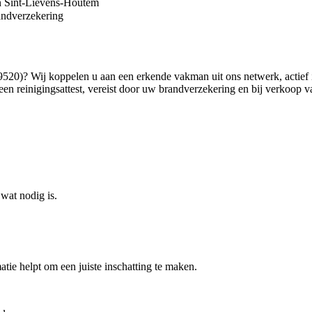
an Sint-Lievens-Houtem
andverzekering
520)? Wij koppelen u aan een erkende vakman uit ons netwerk, actie
n reinigingsattest, vereist door uw brandverzekering en bij verkoop v
wat nodig is.
atie helpt om een juiste inschatting te maken.