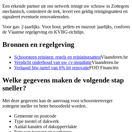
Een erkende partner uit ons netwerk reinigt uw schouw in Zottegem
mechanisch, controleert de trek, levert een geldig reinigingsattest en
signaleert eventuele renovatienoden.
Voor gas: 2-jaarlijks. Voor hout, pellets en mazout: jaarlijks, conform
de Vlaamse regelgeving en KVBG-richtlijn.
Bronnen en regelgeving
Schoorsteen reinigen: regels en reinigingsattest
Vlaanderen.be
Verplicht onderhoud van uw cv-installatie
Vlaanderen.be
Verlaagd btw-tarief van 6% bij renovatie
FOD Financiën
Welke gegevens maken de volgende stap
sneller?
Met deze gegevens kan de aanvraag voor
schoorsteenveger
zottegem
sneller en beter beoordeeld worden.
Gemeente en postcode
Type toestel of dakwerk
Aantal kanalen of dakoppervlakte
Foto van toegang en werkzone