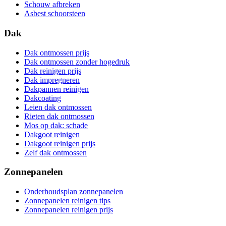
Schouw afbreken
Asbest schoorsteen
Dak
Dak ontmossen prijs
Dak ontmossen zonder hogedruk
Dak reinigen prijs
Dak impregneren
Dakpannen reinigen
Dakcoating
Leien dak ontmossen
Rieten dak ontmossen
Mos op dak: schade
Dakgoot reinigen
Dakgoot reinigen prijs
Zelf dak ontmossen
Zonnepanelen
Onderhoudsplan zonnepanelen
Zonnepanelen reinigen tips
Zonnepanelen reinigen prijs