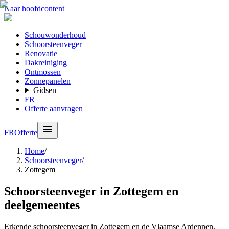
Naar hoofdcontent
Schouwonderhoud
Schoorsteenveger
Renovatie
Dakreiniging
Ontmossen
Zonnepanelen
Gidsen
FR
Offerte aanvragen
FR
Offerte
Home
/
Schoorsteenveger
/
Zottegem
Schoorsteenveger in Zottegem en
deelgemeentes
Erkende schoorsteenveger in Zottegem en de Vlaamse Ardennen,